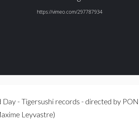
ay - Tigersushi records - directed by PO
axime Leyvastre)