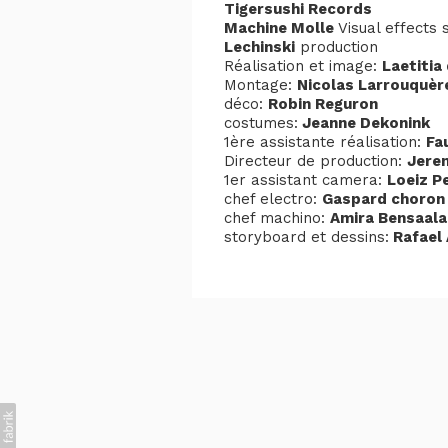
Tigersushi Records
Machine Molle
Visual effects 
Lechinski
production
Réalisation et image:
Laetitia
Montage:
Nicolas Larrouquè
déco:
Robin Reguron
costumes:
Jeanne Dekonink
1ère assistante réalisation:
Fa
Directeur de production:
Jere
1er assistant camera:
Loeiz P
chef electro:
Gaspard choron
chef machino:
Amira Bensaala
storyboard et dessins:
Rafael 