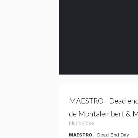
MAESTRO - Dead end D
de Montalembert & M
Music Video
MAESTRO
- Dead End Day