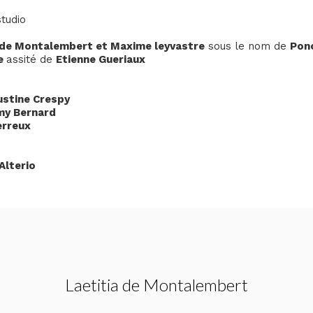
studio
 de Montalembert et Maxime leyvastre
sous le nom de
Ponc
re
assité de
Etienne Gueriaux
ustine Crespy
my Bernard
erreux
Alterio
Laetitia de Montalembert